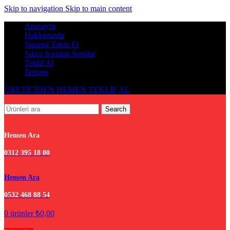
Skip to navigation
Skip to main content
Anasayfa
Hakkımızda
Siparişi Takip Et
Sıkça Sorulan Sorular
Teklif Al
İletişim
ÜRETİCİDEN HEMEN TEKLİF AL
Search
Hemen Ara
0312 395 18 00
Hemen Ara
0532 468 88 54
0
ürünler
₺
0,00