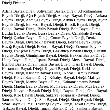
Direği Fiyatları
Adana Bayrak Direği, Adıyaman Bayrak Direği, Afyonkarahisar
Bayrak Direği, Ağrı Bayrak Direği, Amasya Bayrak Direği, Ankara
Bayrak Direği, Antalya Bayrak Direği, Artvin Bayrak Direği, Aydın
Bayrak Direği, Balıkesir Bayrak Direği, Bilecik Bayrak Direği,
Bingöl Bayrak Direği, Bitlis Bayrak Direği, Bolu Bayrak Direği,
Burdur Bayrak Direği, Bursa Bayrak Direği, Çanakkale Bayrak
Direği, Çankırı Bayrak Direği, Çorum Bayrak Direği, Denizli
Bayrak Direği, Diyarbakır Bayrak Direği, Edirne Bayrak Direği,
Elazığ Bayrak Direği, Erzincan Bayrak Direği, Erzurum Bayrak
Direği, Eskişehir Bayrak Direği, Gaziantep Bayrak Direği, Giresun
Bayrak Direği, Gümüşhane Bayrak Direği, Hakkari Bayrak Direği,
Hatay Bayrak Direği, Isparta Bayrak Direği, Mersin Bayrak Direği,
İstanbul Bayrak Direği, İzmir Bayrak Direği, Kars Bayrak Direği,
Kastamonu Bayrak Direği, Kayseri Bayrak Direği, Kırklareli
Bayrak Direği, Kırşehir Bayrak Direği, Kocaeli (izmit) Bayrak
Direği, Konya Bayrak Direği, Kütahya Bayrak Direği, Malatya
Bayrak Direği, Manisa Bayrak Direği, Kahramanmaraş Bayrak
Direği, Mardin Bayrak Direği, Muğla Bayrak Direği, Muş Bayrak
Direği, Nevşehir Bayrak Direği, Niğde Bayrak Direği, Ordu Bayrak
Direği, Rize Bayrak Direği, Sakarya (adapazarı) Bayrak Direği,
Samsun Bayrak Direği, Siirt Bayrak Direği, Sinop Bayrak Direği,
Sivas Bayrak Direği, Tekirdağ Bayrak Direği, Tokat Bayrak Direği,
Trabzon Bayrak Direği, Tunceli Bayrak Direği, Şanlıurfa Bayrak