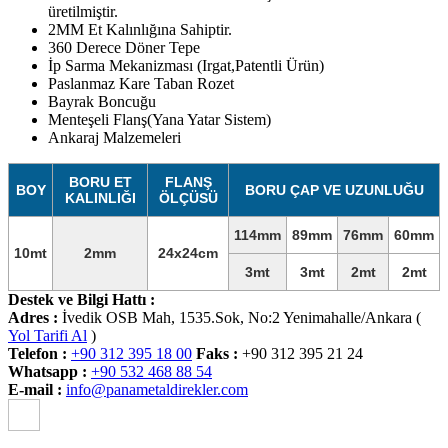
üretilmiştir.
2MM Et Kalınlığına Sahiptir.
360 Derece Döner Tepe
İp Sarma Mekanizması (Irgat,Patentli Ürün)
Paslanmaz Kare Taban Rozet
Bayrak Boncuğu
Menteşeli Flanş(Yana Yatar Sistem)
Ankaraj Malzemeleri
BORU ET
FLANŞ
BOY
BORU ÇAP VE UZUNLUĞU
KALINLIĞI
ÖLÇÜSÜ
114mm
89mm
76mm
60mm
10mt
2mm
24x24cm
3mt
3mt
2mt
2mt
Destek ve Bilgi Hattı :
Adres :
İvedik OSB Mah, 1535.Sok, No:2 Yenimahalle/Ankara (
Yol Tarifi Al
)
Telefon :
+90 312 395 18 00
Faks :
+90 312 395 21 24
Whatsapp :
+90 532 468 88 54
E-mail :
info@panametaldirekler.com