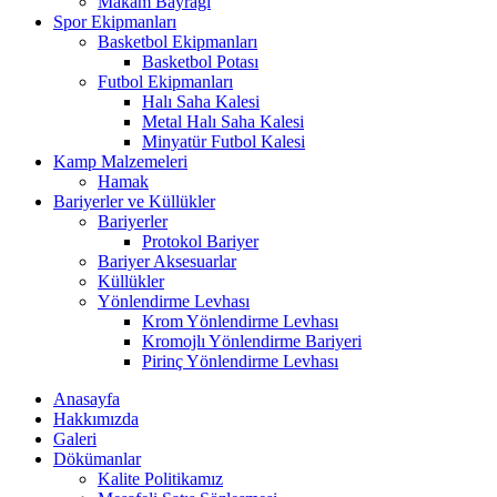
Makam Bayrağı
Spor Ekipmanları
Basketbol Ekipmanları
Basketbol Potası
Futbol Ekipmanları
Halı Saha Kalesi
Metal Halı Saha Kalesi
Minyatür Futbol Kalesi
Kamp Malzemeleri
Hamak
Bariyerler ve Küllükler
Bariyerler
Protokol Bariyer
Bariyer Aksesuarlar
Küllükler
Yönlendirme Levhası
Krom Yönlendirme Levhası
Kromojlı Yönlendirme Bariyeri
Pirinç Yönlendirme Levhası
Anasayfa
Hakkımızda
Galeri
Dökümanlar
Kalite Politikamız