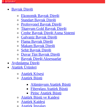
0
ürünler
Bayrak Direği
Ekonomik Bayrak Direği
Standart Bayrak Direği
Profesyonel Bayrak Direği
Titanyum Gold Bayrak Direği
Cephe Bayrak Direği Asma Sistemi
Galvaniz Bayrak Direği
Flama Bayrak Direği
Makam Bayrak Direği
Şehit Bayrak Direği
Duvar Tipi Bayrak Direği
Bayrak Direği Aksesuarlar
Aydınlatma Direği
Atatürk Ürünleri
Atatürk Köşesi
Atatürk Büstü
Alüminyum Atatürk Büstü
Fiberglass Atatürk Büstü
Pirinç Atatürk Büstü
Atatürk Büstü ve Kaidesi
Atatürk Kaidesi
Atatürk İmzaları