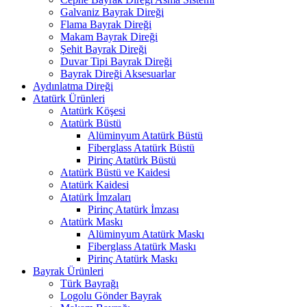
Galvaniz Bayrak Direği
Flama Bayrak Direği
Makam Bayrak Direği
Şehit Bayrak Direği
Duvar Tipi Bayrak Direği
Bayrak Direği Aksesuarlar
Aydınlatma Direği
Atatürk Ürünleri
Atatürk Köşesi
Atatürk Büstü
Alüminyum Atatürk Büstü
Fiberglass Atatürk Büstü
Pirinç Atatürk Büstü
Atatürk Büstü ve Kaidesi
Atatürk Kaidesi
Atatürk İmzaları
Pirinç Atatürk İmzası
Atatürk Maskı
Alüminyum Atatürk Maskı
Fiberglass Atatürk Maskı
Pirinç Atatürk Maskı
Bayrak Ürünleri
Türk Bayrağı
Logolu Gönder Bayrak