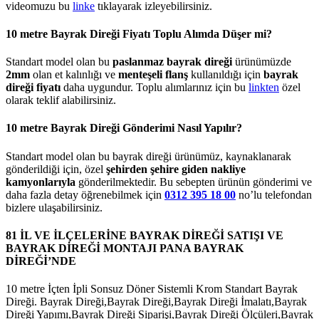
videomuzu bu
linke
tıklayarak izleyebilirsiniz.
10 metre Bayrak Direği Fiyatı Toplu Alımda Düşer mi?
Standart model olan bu
paslanmaz bayrak direği
ürünümüzde
2mm
olan et kalınlığı ve
menteşeli flanş
kullanıldığı için
bayrak
direği fiyatı
daha uygundur. Toplu alımlarınız için bu
linkten
özel
olarak teklif alabilirsiniz.
10 metre Bayrak Direği Gönderimi Nasıl Yapılır?
Standart model olan bu bayrak direği ürünümüz, kaynaklanarak
gönderildiği için, özel
şehirden şehire giden nakliye
kamyonlarıyla
gönderilmektedir. Bu sebepten ürünün gönderimi ve
daha fazla detay öğrenebilmek için
0312 395 18 00
no’lu telefondan
bizlere ulaşabilirsiniz.
81 İL VE İLÇELERİNE BAYRAK DİREĞİ SATIŞI VE
BAYRAK DİREĞİ MONTAJI PANA BAYRAK
DİREĞİ’NDE
10 metre İçten İpli Sonsuz Döner Sistemli Krom Standart Bayrak
Direği. Bayrak Direği,Bayrak Direği,Bayrak Direği İmalatı,Bayrak
Direği Yapımı,Bayrak Direği Siparişi,Bayrak Direği Ölçüleri,Bayrak