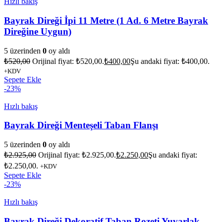
Hızlı bakış
Bayrak Direği İpi 11 Metre (1 Ad. 6 Metre Bayrak
Direğine Uygun)
5 üzerinden
0
oy aldı
₺
520,00
Orijinal fiyat: ₺520,00.
₺
400,00
Şu andaki fiyat: ₺400,00.
+KDV
Sepete Ekle
-23%
Hızlı bakış
Bayrak Direği Menteşeli Taban Flanşı
5 üzerinden
0
oy aldı
₺
2.925,00
Orijinal fiyat: ₺2.925,00.
₺
2.250,00
Şu andaki fiyat:
₺2.250,00.
+KDV
Sepete Ekle
-23%
Hızlı bakış
Bayrak Direği Dekoratif Taban Rozeti Yuvarlak