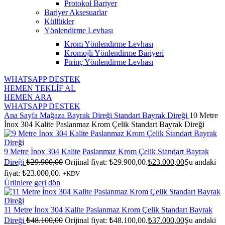
Protokol Bariyer
Bariyer Aksesuarlar
Küllükler
Yönlendirme Levhası
Krom Yönlendirme Levhası
Kromojlı Yönlendirme Bariyeri
Pirinç Yönlendirme Levhası
WHATSAPP DESTEK
HEMEN TEKLİF AL
HEMEN ARA
WHATSAPP DESTEK
Ana Sayfa
Mağaza
Bayrak Direği
Standart Bayrak Direği
10 Metre
İnox 304 Kalite Paslanmaz Krom Çelik Standart Bayrak Direği
9 Metre İnox 304 Kalite Paslanmaz Krom Çelik Standart Bayrak
Direği
₺
29.900,00
Orijinal fiyat: ₺29.900,00.
₺
23.000,00
Şu andaki
fiyat: ₺23.000,00.
+KDV
Ürünlere geri dön
11 Metre İnox 304 Kalite Paslanmaz Krom Çelik Standart Bayrak
Direği
₺
48.100,00
Orijinal fiyat: ₺48.100,00.
₺
37.000,00
Şu andaki