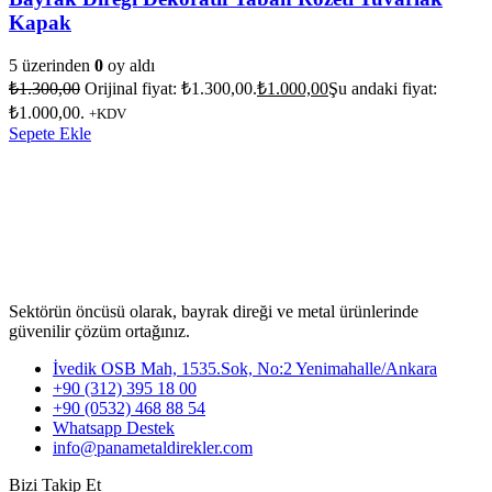
Kapak
5 üzerinden
0
oy aldı
₺
1.300,00
Orijinal fiyat: ₺1.300,00.
₺
1.000,00
Şu andaki fiyat:
₺1.000,00.
+KDV
Sepete Ekle
Sektörün öncüsü olarak, bayrak direği ve metal ürünlerinde
güvenilir çözüm ortağınız.
İvedik OSB Mah, 1535.Sok, No:2 Yenimahalle/Ankara
+90 (312) 395 18 00
+90 (0532) 468 88 54
Whatsapp Destek
info@panametaldirekler.com
Bizi Takip Et