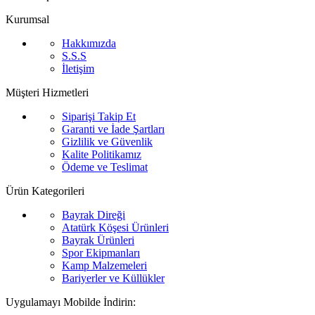
Kurumsal
Hakkımızda
S.S.S
İletişim
Müşteri Hizmetleri
Siparişi Takip Et
Garanti ve İade Şartları
Gizlilik ve Güvenlik
Kalite Politikamız
Ödeme ve Teslimat
Ürün Kategorileri
Bayrak Direği
Atatürk Köşesi Ürünleri
Bayrak Ürünleri
Spor Ekipmanları
Kamp Malzemeleri
Bariyerler ve Küllükler
Uygulamayı Mobilde İndirin: