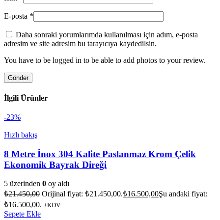
E-posta
*
Daha sonraki yorumlarımda kullanılması için adım, e-posta
adresim ve site adresim bu tarayıcıya kaydedilsin.
You have to be logged in to be able to add photos to your review.
İlgili Ürünler
-23%
Hızlı bakış
8 Metre İnox 304 Kalite Paslanmaz Krom Çelik
Ekonomik Bayrak Direği
5 üzerinden
0
oy aldı
₺
21.450,00
Orijinal fiyat: ₺21.450,00.
₺
16.500,00
Şu andaki fiyat:
₺16.500,00.
+KDV
Sepete Ekle