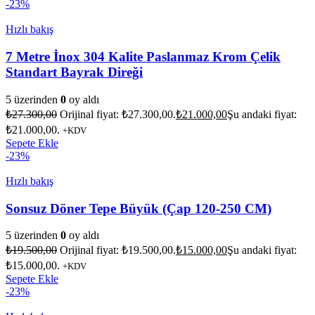
-23%
Hızlı bakış
7 Metre İnox 304 Kalite Paslanmaz Krom Çelik
Standart Bayrak Direği
5 üzerinden
0
oy aldı
₺
27.300,00
Orijinal fiyat: ₺27.300,00.
₺
21.000,00
Şu andaki fiyat:
₺21.000,00.
+KDV
Sepete Ekle
-23%
Hızlı bakış
Sonsuz Döner Tepe Büyük (Çap 120-250 CM)
5 üzerinden
0
oy aldı
₺
19.500,00
Orijinal fiyat: ₺19.500,00.
₺
15.000,00
Şu andaki fiyat:
₺15.000,00.
+KDV
Sepete Ekle
-23%