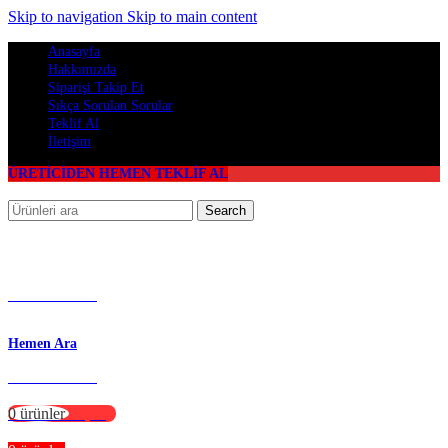
Skip to navigation
Skip to main content
Anasayfa
Hakkımızda
Siparişi Takip Et
Sıkça Sorulan Sorular
Teklif Al
İletişim
ÜRETİCİDEN HEMEN TEKLİF AL
Search
Hemen Ara
0312 395 18 00
Hemen Ara
0532 468 88 54
0
ürünler
₺
0,00