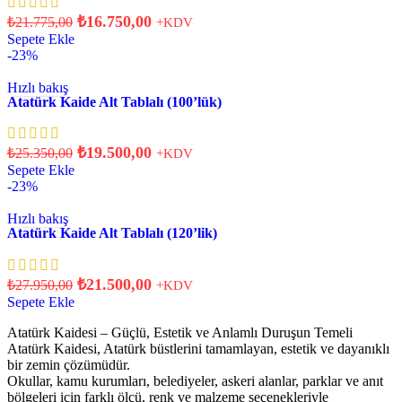
₺
16.750,00
₺
21.775,00
+KDV
Sepete Ekle
-23%
Hızlı bakış
Atatürk Kaide Alt Tablalı (100’lük)
₺
19.500,00
₺
25.350,00
+KDV
Sepete Ekle
-23%
Hızlı bakış
Atatürk Kaide Alt Tablalı (120’lik)
₺
21.500,00
₺
27.950,00
+KDV
Sepete Ekle
Atatürk Kaidesi – Güçlü, Estetik ve Anlamlı Duruşun Temeli
Atatürk Kaidesi, Atatürk büstlerini tamamlayan, estetik ve dayanıklı
bir zemin çözümüdür.
Okullar, kamu kurumları, belediyeler, askeri alanlar, parklar ve anıt
bölgeleri için farklı ölçü, renk ve malzeme seçenekleriyle