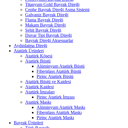
Titanyum Gold Bayrak Direği
Cephe Bayrak Direği Asma Sistemi
Galvaniz Bayrak Direği
Flama Bayrak Direği
Makam Bayrak Direği
Şehit Bayrak Direği
Duvar Tipi Bayrak Direği
Bayrak Direği Aksesuarlar
Aydınlatma Direği
Atatürk Ürünleri
Atatürk Köşesi
Atatürk Büstü
Alüminyum Atatürk Büstü
Fiberglass Atatürk Büstü
Pirinç Atatürk Büstü
Atatürk Büstü ve Kaidesi
Atatürk Kaidesi
Atatürk İmzaları
Pirinç Atatürk İmzası
Atatürk Maskı
Alüminyum Atatürk Maskı
Fiberglass Atatürk Maskı
Pirinç Atatürk Maskı
Bayrak Ürünleri
Türk Bayrağı