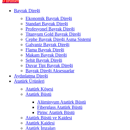
0
ürünler
Bayrak Direği
Ekonomik Bayrak Direği
Standart Bayrak Direği
Profesyonel Bayrak Direği
Titanyum Gold Bayrak Direği
Cephe Bayrak Direği Asma Sistemi
Galvaniz Bayrak Direği
Flama Bayrak Direği
Makam Bayrak Direği
Şehit Bayrak Direği
Duvar Tipi Bayrak Direği
Bayrak Direği Aksesuarlar
Aydınlatma Direği
Atatürk Ürünleri
Atatürk Köşesi
Atatürk Büstü
Alüminyum Atatürk Büstü
Fiberglass Atatürk Büstü
Pirinç Atatürk Büstü
Atatürk Büstü ve Kaidesi
Atatürk Kaidesi
Atatürk İmzaları