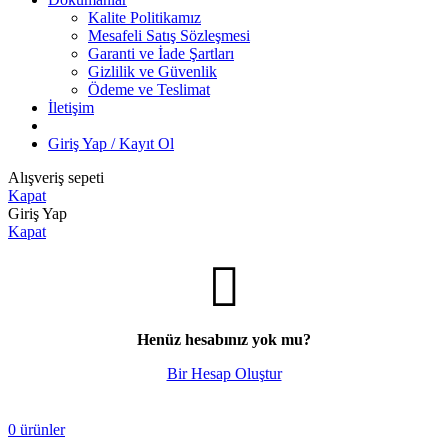
Kalite Politikamız
Mesafeli Satış Sözleşmesi
Garanti ve İade Şartları
Gizlilik ve Güvenlik
Ödeme ve Teslimat
İletişim
Giriş Yap / Kayıt Ol
Alışveriş sepeti
Kapat
Giriş Yap
Kapat
Henüz hesabınız yok mu?
Bir Hesap Oluştur
0
ürünler