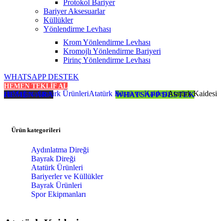
Protokol Bariyer
Bariyer Aksesuarlar
Küllükler
Yönlendirme Levhası
Krom Yönlendirme Levhası
Kromojlı Yönlendirme Bariyeri
Pirinç Yönlendirme Levhası
WHATSAPP DESTEK
HEMEN TEKLİF AL
ayfa
Mağaza
Atatürk Ürünleri
Atatürk Büstü ve Kaidesi
Atatürk Kaidesi
HEMEN ARA
WHATSAPP DESTEK
Ürün kategorileri
Aydınlatma Direği
Bayrak Direği
Atatürk Ürünleri
Bariyerler ve Küllükler
Bayrak Ürünleri
Spor Ekipmanları