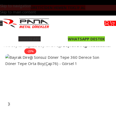
Skip to navigation
ÜRETİCİDEN HEMEN TEKLİF AL
Skip to main content
HEMEN ARA
WHATSAPP DESTEK
Ana Sayfa
Mağaza
Bayrak Direği
Bayrak Direği Aksesuarlar
-23%