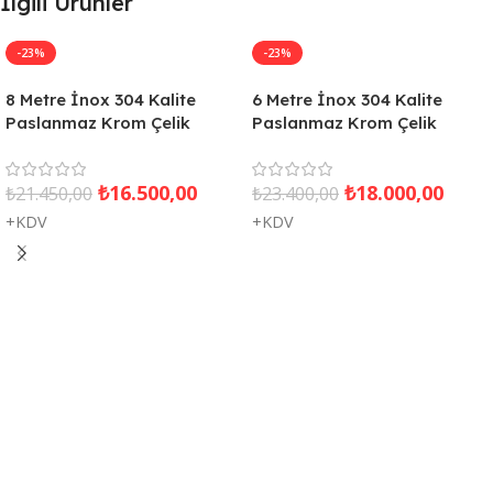
İlgili Ürünler
-23%
-23%
8 Metre İnox 304 Kalite
6 Metre İnox 304 Kalite
Paslanmaz Krom Çelik
Paslanmaz Krom Çelik
Ekonomik Bayrak Direği
Standart Bayrak Direği
₺
16.500,00
₺
18.000,00
₺
21.450,00
₺
23.400,00
+KDV
+KDV
Sepete Ekle
Sepete Ekle