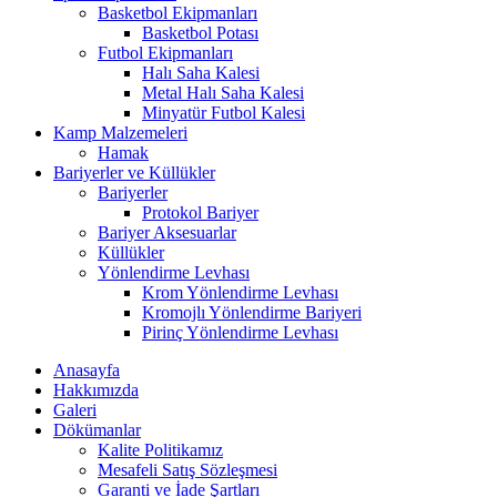
Basketbol Ekipmanları
Basketbol Potası
Futbol Ekipmanları
Halı Saha Kalesi
Metal Halı Saha Kalesi
Minyatür Futbol Kalesi
Kamp Malzemeleri
Hamak
Bariyerler ve Küllükler
Bariyerler
Protokol Bariyer
Bariyer Aksesuarlar
Küllükler
Yönlendirme Levhası
Krom Yönlendirme Levhası
Kromojlı Yönlendirme Bariyeri
Pirinç Yönlendirme Levhası
Anasayfa
Hakkımızda
Galeri
Dökümanlar
Kalite Politikamız
Mesafeli Satış Sözleşmesi
Garanti ve İade Şartları