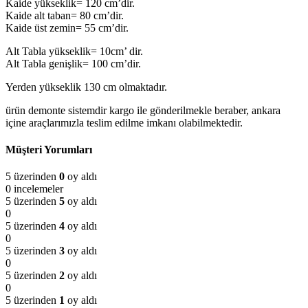
Kaide yükseklik= 120 cm’dir.
Kaide alt taban= 80 cm’dir.
Kaide üst zemin= 55 cm’dir.
Alt Tabla yükseklik= 10cm’ dir.
Alt Tabla genişlik= 100 cm’dir.
Yerden yükseklik 130 cm olmaktadır.
ürün demonte sistemdir kargo ile gönderilmekle beraber, ankara
içine araçlarımızla teslim edilme imkanı olabilmektedir.
Müşteri Yorumları
5 üzerinden
0
oy aldı
0 incelemeler
5 üzerinden
5
oy aldı
0
5 üzerinden
4
oy aldı
0
5 üzerinden
3
oy aldı
0
5 üzerinden
2
oy aldı
0
5 üzerinden
1
oy aldı