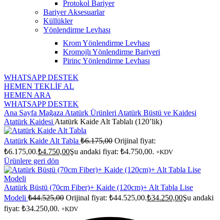
Protokol Bariyer
Bariyer Aksesuarlar
Küllükler
Yönlendirme Levhası
Krom Yönlendirme Levhası
Kromojlı Yönlendirme Bariyeri
Pirinç Yönlendirme Levhası
WHATSAPP DESTEK
HEMEN TEKLİF AL
HEMEN ARA
WHATSAPP DESTEK
Ana Sayfa
Mağaza
Atatürk Ürünleri
Atatürk Büstü ve Kaidesi
Atatürk Kaidesi
Atatürk Kaide Alt Tablalı (120’lik)
Atatürk Kaide Alt Tabla
₺
6.175,00
Orijinal fiyat:
₺6.175,00.
₺
4.750,00
Şu andaki fiyat: ₺4.750,00.
+KDV
Ürünlere geri dön
Atatürk Büstü (70cm Fiber)+ Kaide (120cm)+ Alt Tabla Lise
Modeli
₺
44.525,00
Orijinal fiyat: ₺44.525,00.
₺
34.250,00
Şu andaki
fiyat: ₺34.250,00.
+KDV