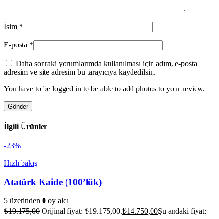
İsim
*
E-posta
*
Daha sonraki yorumlarımda kullanılması için adım, e-posta
adresim ve site adresim bu tarayıcıya kaydedilsin.
You have to be logged in to be able to add photos to your review.
İlgili Ürünler
-23%
Hızlı bakış
Atatürk Kaide (100’lük)
5 üzerinden
0
oy aldı
₺
19.175,00
Orijinal fiyat: ₺19.175,00.
₺
14.750,00
Şu andaki fiyat: