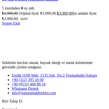
5 üzerinden
0
oy aldı
₺
3.900,00
Orijinal fiyat: ₺3.900,00.
₺
3.000,00
Şu andaki fiyat:
₺3.000,00.
+KDV
Sepete Ekle
Sektörün öncüsü olarak, bayrak direği ve metal ürünlerinde
güvenilir çözüm ortağınız.
İvedik OSB Mah, 1535.Sok, No:2 Yenimahalle/Ankara
+90 (312) 395 18 00
+90 (0532) 468 88 54
Whatsapp Destek
info@panametaldirekler.com
Bizi Takip Et