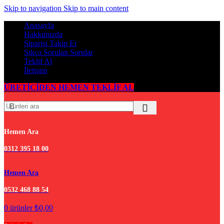
Skip to navigation
Skip to main content
Anasayfa
Hakkımızda
Siparişi Takip Et
Sıkça Sorulan Sorular
Teklif Al
İletişim
ÜRETİCİDEN HEMEN TEKLİF AL
Hemen Ara
0312 395 18 00
Hemen Ara
0532 468 88 54
0
ürünler
₺
0,00