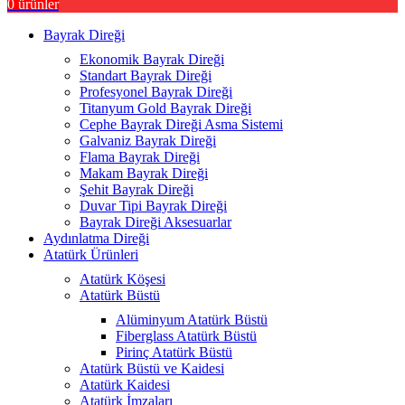
0
ürünler
Bayrak Direği
Ekonomik Bayrak Direği
Standart Bayrak Direği
Profesyonel Bayrak Direği
Titanyum Gold Bayrak Direği
Cephe Bayrak Direği Asma Sistemi
Galvaniz Bayrak Direği
Flama Bayrak Direği
Makam Bayrak Direği
Şehit Bayrak Direği
Duvar Tipi Bayrak Direği
Bayrak Direği Aksesuarlar
Aydınlatma Direği
Atatürk Ürünleri
Atatürk Köşesi
Atatürk Büstü
Alüminyum Atatürk Büstü
Fiberglass Atatürk Büstü
Pirinç Atatürk Büstü
Atatürk Büstü ve Kaidesi
Atatürk Kaidesi
Atatürk İmzaları