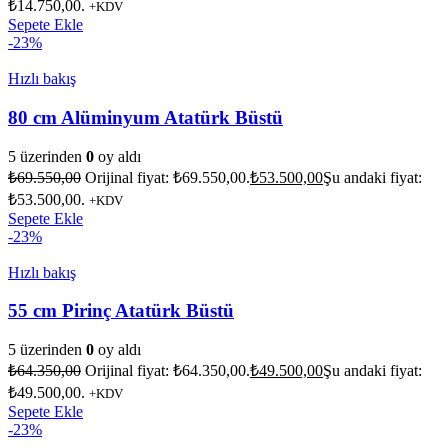
₺14.750,00.
+KDV
Sepete Ekle
-23%
Hızlı bakış
80 cm Alüminyum Atatürk Büstü
5 üzerinden
0
oy aldı
₺
69.550,00
Orijinal fiyat: ₺69.550,00.
₺
53.500,00
Şu andaki fiyat:
₺53.500,00.
+KDV
Sepete Ekle
-23%
Hızlı bakış
55 cm Pirinç Atatürk Büstü
5 üzerinden
0
oy aldı
₺
64.350,00
Orijinal fiyat: ₺64.350,00.
₺
49.500,00
Şu andaki fiyat:
₺49.500,00.
+KDV
Sepete Ekle
-23%