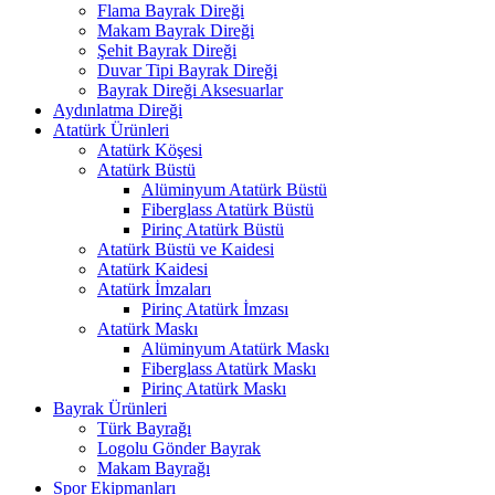
Flama Bayrak Direği
Makam Bayrak Direği
Şehit Bayrak Direği
Duvar Tipi Bayrak Direği
Bayrak Direği Aksesuarlar
Aydınlatma Direği
Atatürk Ürünleri
Atatürk Köşesi
Atatürk Büstü
Alüminyum Atatürk Büstü
Fiberglass Atatürk Büstü
Pirinç Atatürk Büstü
Atatürk Büstü ve Kaidesi
Atatürk Kaidesi
Atatürk İmzaları
Pirinç Atatürk İmzası
Atatürk Maskı
Alüminyum Atatürk Maskı
Fiberglass Atatürk Maskı
Pirinç Atatürk Maskı
Bayrak Ürünleri
Türk Bayrağı
Logolu Gönder Bayrak
Makam Bayrağı
Spor Ekipmanları