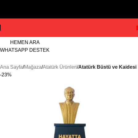
Skip to navigation
ÜRETİCİDEN HEMEN TEKLİF AL
Skip to main content
HEMEN ARA
WHATSAPP DESTEK
Ana Sayfa
Mağaza
Atatürk Ürünleri
Atatürk Büstü ve Kaidesi
-23%