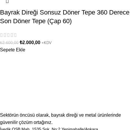
Bayrak Direği Sonsuz Döner Tepe 360 Derece
Son Döner Tepe (Çap 60)
₺
2.000,00
₺
2.600,00
+KDV
Sepete Ekle
Sektörün öncüsü olarak, bayrak direği ve metal ürünlerinde
güvenilir çözüm ortağınız.
İvedik OSB Mah, 1535.Sok, No:2 Yenimahalle/Ankara