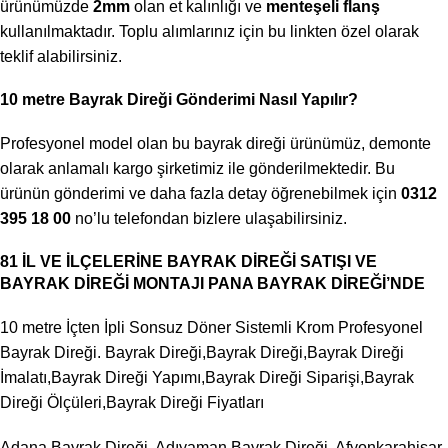
ürünümüzde
2mm
olan et kalınlığı ve
menteşeli flanş
kullanılmaktadır. Toplu alımlarınız için bu
linkten
özel olarak
teklif alabilirsiniz.
10 metre Bayrak Direği Gönderimi Nasıl Yapılır?
Profesyonel model olan bu bayrak direği ürünümüz, demonte
olarak anlamalı kargo şirketimiz ile gönderilmektedir. Bu
ürünün gönderimi ve daha fazla detay öğrenebilmek için
0312
395 18 00
no’lu telefondan bizlere ulaşabilirsiniz.
81 İL VE İLÇELERİNE BAYRAK DİREĞİ SATIŞI VE
BAYRAK DİREĞİ MONTAJI PANA BAYRAK DİREĞİ’NDE
10 metre İçten İpli Sonsuz Döner Sistemli Krom Profesyonel
Bayrak Direği. Bayrak Direği,Bayrak Direği,Bayrak Direği
İmalatı,Bayrak Direği Yapımı,Bayrak Direği Siparişi,Bayrak
Direği Ölçüleri,Bayrak Direği Fiyatları
Adana Bayrak Direği, Adıyaman Bayrak Direği, Afyonkarahisar