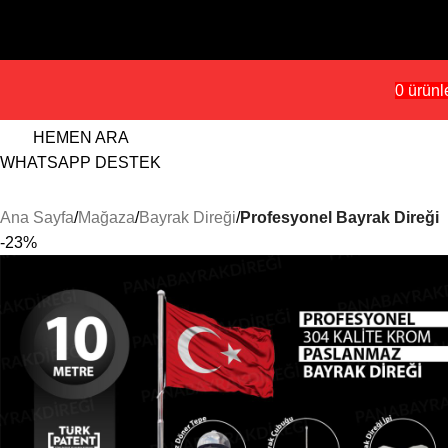
Skip to navigation
ÜRETİCİDEN HEMEN TEKLİF AL
Skip to main content
0
ürünl
HEMEN ARA
WHATSAPP DESTEK
Ana Sayfa
Mağaza
Bayrak Direği
Profesyonel Bayrak Direği
-23%