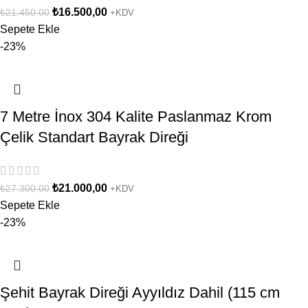
₺
16.500,00
₺
21.450,00
+KDV
Sepete Ekle
-23%
7 Metre İnox 304 Kalite Paslanmaz Krom
Çelik Standart Bayrak Direği
₺
21.000,00
₺
27.300,00
+KDV
Sepete Ekle
-23%
Şehit Bayrak Direği Ayyıldız Dahil (115 cm