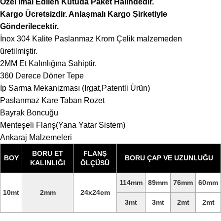
Özel İmal Edilen Kutuda Paket Halindedir.
Kargo Ücretsizdir. Anlaşmalı Kargo Şirketiyle
Gönderilecektir.
İnox 304 Kalite Paslanmaz Krom Çelik malzemeden
üretilmiştir.
2MM Et Kalınlığına Sahiptir.
360 Derece Döner Tepe
İp Sarma Mekanizması (Irgat,Patentli Ürün)
Paslanmaz Kare Taban Rozet
Bayrak Boncuğu
Menteşeli Flanş(Yana Yatar Sistem)
Ankaraj Malzemeleri
BORU ET
FLANŞ
BOY
BORU ÇAP VE UZUNLUĞU
KALINLIĞI
ÖLÇÜSÜ
114mm
89mm
76mm
60mm
10mt
2mm
24x24cm
3mt
3mt
2mt
2mt