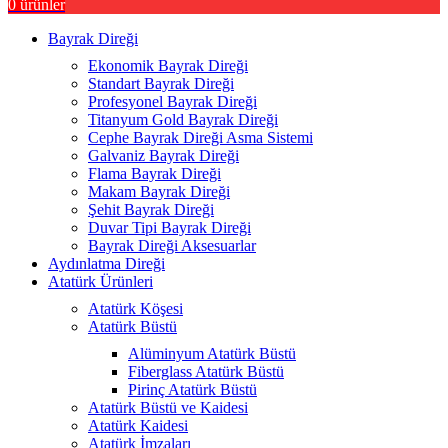
0
ürünler
Bayrak Direği
Ekonomik Bayrak Direği
Standart Bayrak Direği
Profesyonel Bayrak Direği
Titanyum Gold Bayrak Direği
Cephe Bayrak Direği Asma Sistemi
Galvaniz Bayrak Direği
Flama Bayrak Direği
Makam Bayrak Direği
Şehit Bayrak Direği
Duvar Tipi Bayrak Direği
Bayrak Direği Aksesuarlar
Aydınlatma Direği
Atatürk Ürünleri
Atatürk Köşesi
Atatürk Büstü
Alüminyum Atatürk Büstü
Fiberglass Atatürk Büstü
Pirinç Atatürk Büstü
Atatürk Büstü ve Kaidesi
Atatürk Kaidesi
Atatürk İmzaları