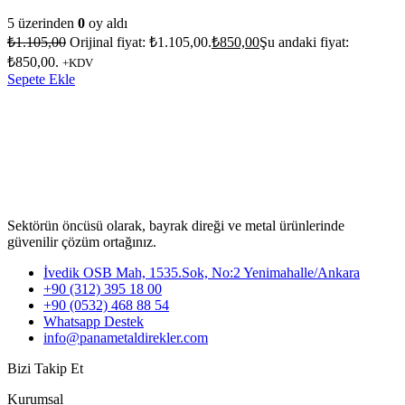
5 üzerinden
0
oy aldı
₺
1.105,00
Orijinal fiyat: ₺1.105,00.
₺
850,00
Şu andaki fiyat:
₺850,00.
+KDV
Sepete Ekle
Sektörün öncüsü olarak, bayrak direği ve metal ürünlerinde
güvenilir çözüm ortağınız.
İvedik OSB Mah, 1535.Sok, No:2 Yenimahalle/Ankara
+90 (312) 395 18 00
+90 (0532) 468 88 54
Whatsapp Destek
info@panametaldirekler.com
Bizi Takip Et
Kurumsal