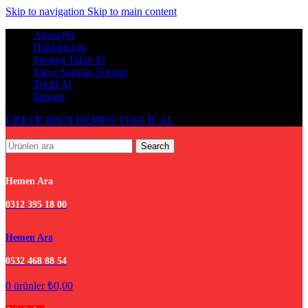
Skip to navigation
Skip to main content
Anasayfa
Hakkımızda
Siparişi Takip Et
Sıkça Sorulan Sorular
Teklif Al
İletişim
ÜRETİCİDEN HEMEN TEKLİF AL
Search
Hemen Ara
0312 395 18 00
Hemen Ara
0532 468 88 54
0
ürünler
₺
0,00