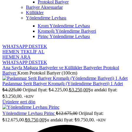
Protokol Bariyer
Bariyer Aksesuarlar
Küllükler
Yönlendirme Levhası
Krom Yönlendirme Levhası
Kromojlı Yönlendirme Bariyeri
Pirinç Yönlendirme Levhası
WHATSAPP DESTEK
HEMEN TEKLİF AL
HEMEN ARA
WHATSAPP DESTEK
Ana Sayfa
Mağaza
Bariyerler ve Küllükler
Bariyerler
Protokol
Bariyer
Krom Protokol Bariyer (100cm)
Paslanmaz Şerit Bariyer Kromajlı (Yönlendirme Bariyeri) 1 Adet
₺
4.225,00
Orijinal fiyat: ₺4.225,00.
₺
3.250,00
Şu andaki fiyat:
₺3.250,00.
+KDV
Ürünlere geri dön
Yönlendirme Levhası Pirinç
₺
12.675,00
Orijinal fiyat:
₺12.675,00.
₺
9.750,00
Şu andaki fiyat: ₺9.750,00.
+KDV