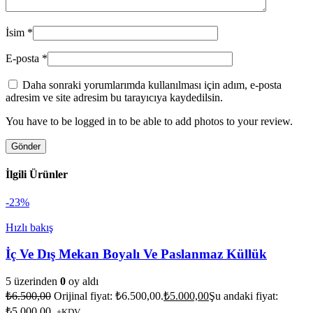
İsim
*
E-posta
*
Daha sonraki yorumlarımda kullanılması için adım, e-posta
adresim ve site adresim bu tarayıcıya kaydedilsin.
You have to be logged in to be able to add photos to your review.
İlgili Ürünler
-23%
Hızlı bakış
İç Ve Dış Mekan Boyalı Ve Paslanmaz Küllük
5 üzerinden
0
oy aldı
₺
6.500,00
Orijinal fiyat: ₺6.500,00.
₺
5.000,00
Şu andaki fiyat:
₺5.000,00.
+KDV