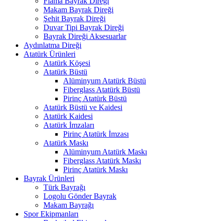
Flama Bayrak Direği
Makam Bayrak Direği
Şehit Bayrak Direği
Duvar Tipi Bayrak Direği
Bayrak Direği Aksesuarlar
Aydınlatma Direği
Atatürk Ürünleri
Atatürk Köşesi
Atatürk Büstü
Alüminyum Atatürk Büstü
Fiberglass Atatürk Büstü
Pirinç Atatürk Büstü
Atatürk Büstü ve Kaidesi
Atatürk Kaidesi
Atatürk İmzaları
Pirinç Atatürk İmzası
Atatürk Maskı
Alüminyum Atatürk Maskı
Fiberglass Atatürk Maskı
Pirinç Atatürk Maskı
Bayrak Ürünleri
Türk Bayrağı
Logolu Gönder Bayrak
Makam Bayrağı
Spor Ekipmanları