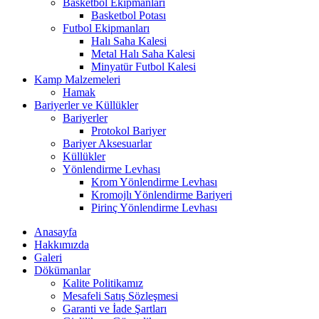
Basketbol Ekipmanları
Basketbol Potası
Futbol Ekipmanları
Halı Saha Kalesi
Metal Halı Saha Kalesi
Minyatür Futbol Kalesi
Kamp Malzemeleri
Hamak
Bariyerler ve Küllükler
Bariyerler
Protokol Bariyer
Bariyer Aksesuarlar
Küllükler
Yönlendirme Levhası
Krom Yönlendirme Levhası
Kromojlı Yönlendirme Bariyeri
Pirinç Yönlendirme Levhası
Anasayfa
Hakkımızda
Galeri
Dökümanlar
Kalite Politikamız
Mesafeli Satış Sözleşmesi
Garanti ve İade Şartları