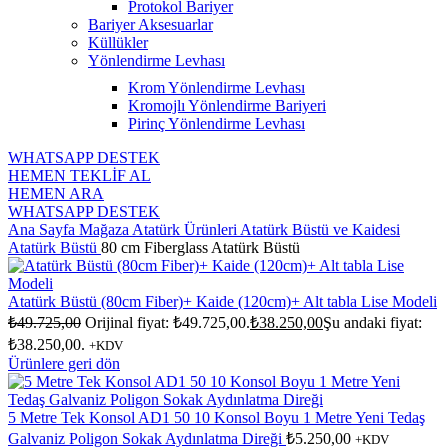
Protokol Bariyer
Bariyer Aksesuarlar
Küllükler
Yönlendirme Levhası
Krom Yönlendirme Levhası
Kromojlı Yönlendirme Bariyeri
Pirinç Yönlendirme Levhası
WHATSAPP DESTEK
HEMEN TEKLİF AL
HEMEN ARA
WHATSAPP DESTEK
Ana Sayfa
Mağaza
Atatürk Ürünleri
Atatürk Büstü ve Kaidesi
Atatürk Büstü
80 cm Fiberglass Atatürk Büstü
Atatürk Büstü (80cm Fiber)+ Kaide (120cm)+ Alt tabla Lise Modeli
₺
49.725,00
Orijinal fiyat: ₺49.725,00.
₺
38.250,00
Şu andaki fiyat:
₺38.250,00.
+KDV
Ürünlere geri dön
5 Metre Tek Konsol AD1 50 10 Konsol Boyu 1 Metre Yeni Tedaş
Galvaniz Poligon Sokak Aydınlatma Direği
₺
5.250,00
+KDV