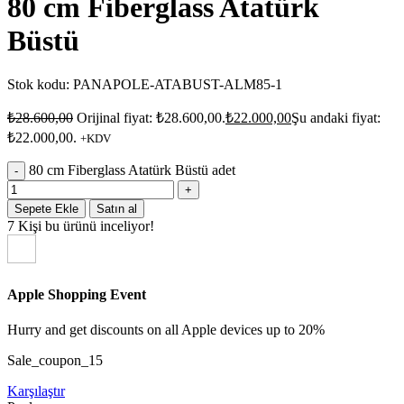
80 cm Fiberglass Atatürk
Büstü
Stok kodu:
PANAPOLE-ATABUST-ALM85-1
₺
28.600,00
Orijinal fiyat: ₺28.600,00.
₺
22.000,00
Şu andaki fiyat:
₺22.000,00.
+KDV
80 cm Fiberglass Atatürk Büstü adet
Sepete Ekle
Satın al
7
Kişi bu ürünü inceliyor!
Apple Shopping Event
Hurry and get discounts on all Apple devices up to 20%
Sale_coupon_15
Karşılaştır