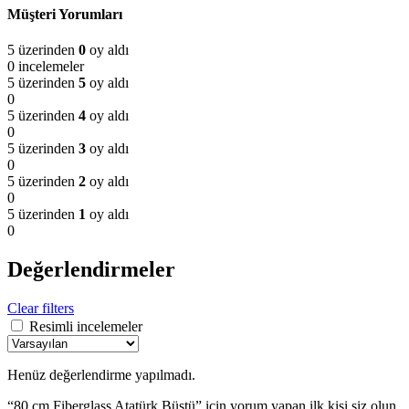
Müşteri Yorumları
5 üzerinden
0
oy aldı
0 incelemeler
5 üzerinden
5
oy aldı
0
5 üzerinden
4
oy aldı
0
5 üzerinden
3
oy aldı
0
5 üzerinden
2
oy aldı
0
5 üzerinden
1
oy aldı
0
Değerlendirmeler
Clear filters
Resimli incelemeler
Henüz değerlendirme yapılmadı.
“80 cm Fiberglass Atatürk Büstü” için yorum yapan ilk kişi siz olun