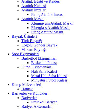
Atatürk Büstü ve Kaidesi
Atatürk Kaidesi
Atatürk İmzaları
Pirinç Atatürk İmzası
Atatürk Maskı
Alüminyum Atatürk Maskı
Fiberglass Atatürk Maskı
Pirinç Atatürk Maskı
Bayrak Ürünleri
Türk Bayrağı
Logolu Gönder Bayrak
Makam Bayrağı
Spor Ekipmanları
Basketbol Ekipmanları
Basketbol Potası
Futbol Ekipmanları
Halı Saha Kalesi
Metal Halı Saha Kalesi
Minyatür Futbol Kalesi
Kamp Malzemeleri
Hamak
Bariyerler ve Küllükler
Bariyerler
Protokol Bariyer
Bariyer Aksesuarlar