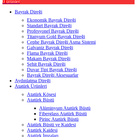
0
ürünler
Bayrak Direği
Ekonomik Bayrak Direği
Standart Bayrak Direği
Profesyonel Bayrak Direği
Titanyum Gold Bayrak Direği
Cephe Bayrak Direği Asma Sistemi
Galvaniz Bayrak Direği
Flama Bayrak Direği
Makam Bayrak Direği
Şehit Bayrak Direği
Duvar Tipi Bayrak Direği
Bayrak Direği Aksesuarlar
Aydınlatma Direği
Atatürk Ürünleri
Atatürk Köşesi
Atatürk Büstü
Alüminyum Atatürk Büstü
Fiberglass Atatürk Büstü
Pirinç Atatürk Büstü
Atatürk Büstü ve Kaidesi
Atatürk Kaidesi
Atatürk İmzaları