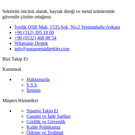
Sektörün öncüsü olarak, bayrak direği ve metal ürünlerinde
güvenilir çözüm ortağınız.
İvedik OSB Mah, 1535.Sok, No:2 Yenimahalle/Ankara
+90 (312) 395 18 00
+90 (0532) 468 88 54
Whatsapp Destek
info@panametaldirekler.com
Bizi Takip Et
Kurumsal
Hakkımızda
S.S.S
İletişim
Müşteri Hizmetleri
Siparişi Takip Et
Garanti ve İade Şartları
Gizlilik ve Güvenlik
Kalite Politikamız
Ödeme ve Teslimat