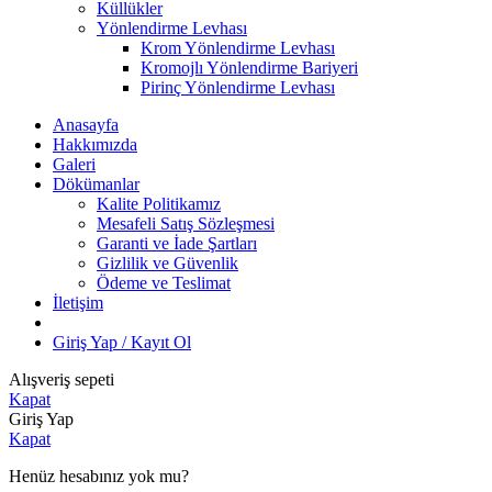
Küllükler
Yönlendirme Levhası
Krom Yönlendirme Levhası
Kromojlı Yönlendirme Bariyeri
Pirinç Yönlendirme Levhası
Anasayfa
Hakkımızda
Galeri
Dökümanlar
Kalite Politikamız
Mesafeli Satış Sözleşmesi
Garanti ve İade Şartları
Gizlilik ve Güvenlik
Ödeme ve Teslimat
İletişim
Giriş Yap / Kayıt Ol
Alışveriş sepeti
Kapat
Giriş Yap
Kapat
Henüz hesabınız yok mu?