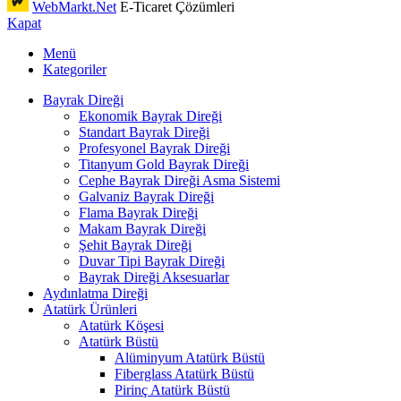
WebMarkt.Net
E-Ticaret Çözümleri
Kapat
Menü
Kategoriler
Bayrak Direği
Ekonomik Bayrak Direği
Standart Bayrak Direği
Profesyonel Bayrak Direği
Titanyum Gold Bayrak Direği
Cephe Bayrak Direği Asma Sistemi
Galvaniz Bayrak Direği
Flama Bayrak Direği
Makam Bayrak Direği
Şehit Bayrak Direği
Duvar Tipi Bayrak Direği
Bayrak Direği Aksesuarlar
Aydınlatma Direği
Atatürk Ürünleri
Atatürk Köşesi
Atatürk Büstü
Alüminyum Atatürk Büstü
Fiberglass Atatürk Büstü
Pirinç Atatürk Büstü