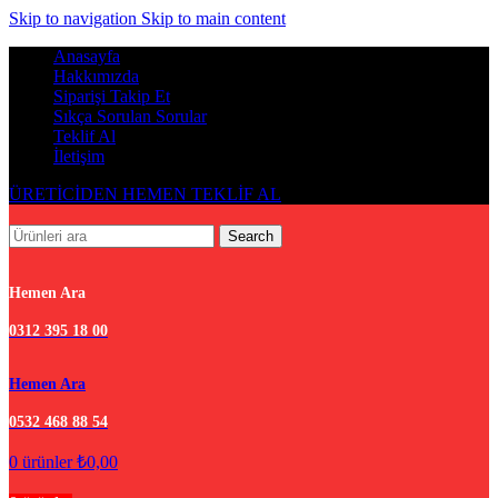
Skip to navigation
Skip to main content
Anasayfa
Hakkımızda
Siparişi Takip Et
Sıkça Sorulan Sorular
Teklif Al
İletişim
ÜRETİCİDEN HEMEN TEKLİF AL
Search
Hemen Ara
0312 395 18 00
Hemen Ara
0532 468 88 54
0
ürünler
₺
0,00