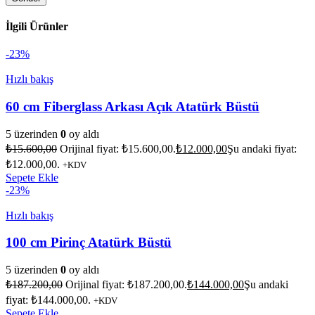
İlgili Ürünler
-23%
Hızlı bakış
60 cm Fiberglass Arkası Açık Atatürk Büstü
5 üzerinden
0
oy aldı
₺
15.600,00
Orijinal fiyat: ₺15.600,00.
₺
12.000,00
Şu andaki fiyat:
₺12.000,00.
+KDV
Sepete Ekle
-23%
Hızlı bakış
100 cm Pirinç Atatürk Büstü
5 üzerinden
0
oy aldı
₺
187.200,00
Orijinal fiyat: ₺187.200,00.
₺
144.000,00
Şu andaki
fiyat: ₺144.000,00.
+KDV
Sepete Ekle